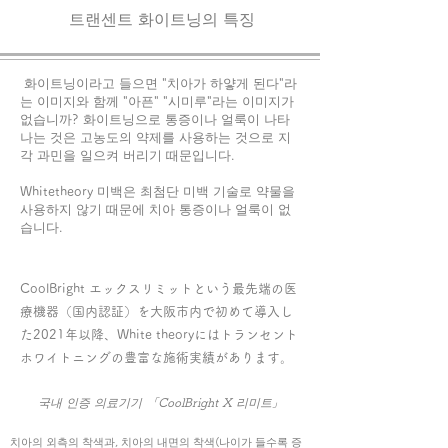
​트랜센트 화이트닝의 특징
​ 화이트닝이라고 들으면 "치아가 하얗게 된다"라
는 이미지와 함께 "아픈" "시미루"라는 이미지가
없습니까? 화이트닝으로 통증이나 얼룩이 나타
나는 것은 고농도의 약제를 사용하는 것으로 지
각 과민을 일으켜 버리기 때문입니다.
​Whitetheory 미백은 최첨단 미백 기술로 약물을
사용하지 않기 때문에 치아 통증이나 얼룩이 없
습니다.
CoolBright エックスリミットという最先端の医
療機器（国内認証）を大阪市内で初めて導入し
た2021年以降、White theoryにはトランセント
ホワイトニングの豊富な施術実績があります。
국내 인증 의료기기 「CoolBright X 리미트」
치아의 외측의 착색과, 치아의 내면의 착색(나이가 들수록 증