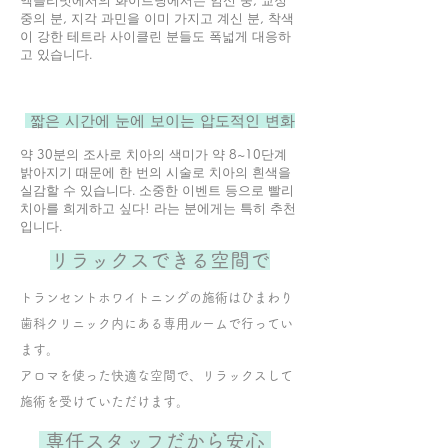
엑슬리밋에서의 화이트닝에서는 임신 중, 교정
중의 분, 지각 과민을 이미 가지고 계신 분, 착색
이 강한 테트라 사이클린 분들도 폭넓게 대응하
고 있습니다.
​ 짧은 시간에 눈에 보이는 압도적인 변화
약 30분의 조사로 치아의 색미가 약 8~10단계
밝아지기 때문에 한 번의 시술로 치아의 흰색을
실감할 수 있습니다. 소중한 이벤트 등으로 빨리
치아를 희게하고 싶다! 라는 분에게는 특히 추천
입니다.
リラックスできる空間で
トランセントホワイトニングの施術はひまわり
歯科クリニック内にある専用ルームで行ってい
ます。
​アロマを使った快適な空間で、リラックスして
施術を受けていただけます。
​専任スタッフだから安心