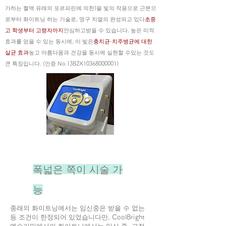
가하는 혈액 유래의 포르피린에 의한)을 빛의 작용으로 근본으
로부터 화이트닝 하는 기술로, 영구 치열의 완성되고 있다
초중
고 학생부터 고령자까지
안심하고받을 수 있습니다. 높은 미적
효과를 얻을 수 있는 동시에, 이 빛은
충치균·치주병균에 대한
살균 효과
높고 아름다움과 건강을 동시에 실현할 수있는 것도
큰 특징입니다. (인증 No.13B2X10368000001)
폭넓은 쪽이 시술 가
능
종래의 화이트닝에서는 임신중은 받을 수 없는
등 조건이 한정되어 있었습니다만, CoolBright