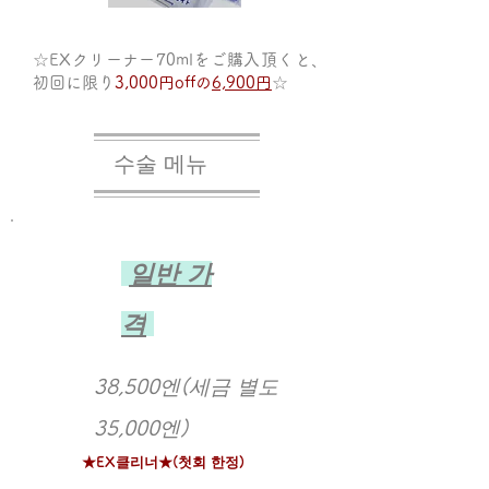
☆E
Xクリーナー
7
0mlをご購入頂くと、
初回に限り
3,000円off​の
6,900円
☆
​수술 메뉴
​
​일반 가
격
38,500엔(세금 별도
35,000엔)
★EX클리너★(첫회 한정)