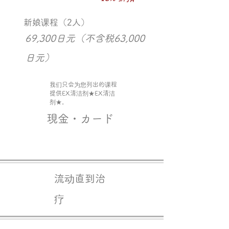
新娘课程（2人）
69,300日元（不含税63,000
日元）
​我们只会为您列出的课程
提供EX清洁剂★EX清洁
剂★。
​現金・カード
流动直到治
疗