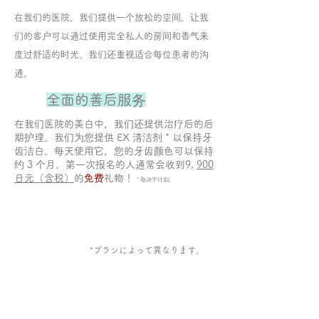
在我们的医院，我们提供一个放松的空间，让我
们的客户可以通过使用完全私人的房间和香气来
度过舒适的时光。我们还重视适合每位患者的沟
通。
全面的善后服务
在我们医院的美白中，我们还提供治疗后的后
期护理。我们为您提供 EX 清洁剂 * 以保持牙
齿洁白。每天使用它，您的牙齿颜色可以保持
约 3 个月。第一次报名的人通常会收到9,
900
日元（含税）
的
免费
礼物！
* 取决于计划。
​*プランによって異なります。