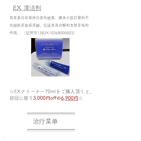
EX 清洁剂
具有美白后保持白度的效果。微米小苏打磨料不
会损坏牙齿或牙龈。它还具有分解和去除牙垢的
作用。 （证照号13B2X10368000003）
☆E
Xクリーナー
7
0mlをご購入頂くと、
初回に限り
3,000円off​の
6,900円
☆
​治疗菜单