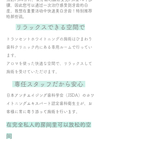
骤，因此您可以通过一次治疗感受到牙齿的白
度。我想在重要活动中快速美白牙齿！特别推荐
给那些说。
リラックスできる空間で
トランセントホワイトニングの施術はひまわり
歯科クリニック内にある専用ルームで行ってい
ます。
​アロマを使った快適な空間で、リラックスして
施術を受けていただけます。
​専任スタッフだから安心
​日本アンチエイジング歯科学会（JSDA）のホワ
イトニングエキスパート認定歯科衛生士が、お
客様に常に寄り添って施術を行います。
​在完全私人的房间里可以放松的空
间