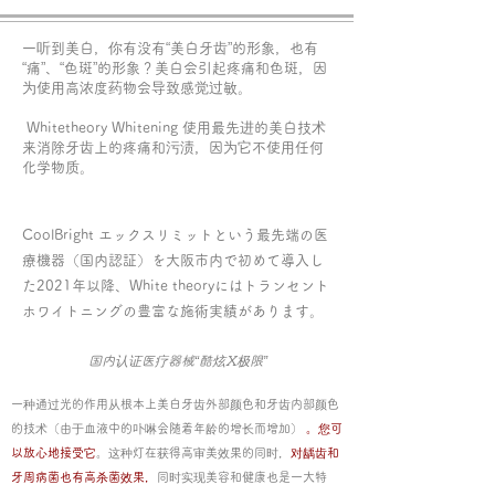
​一听到美白，你有没有“美白牙齿”的形象，也有
“痛”、“色斑”的形象？美白会引起疼痛和色斑，因
为使用高浓度药物会导致感觉过敏。
​ Whitetheory Whitening 使用最先进的美白技术
来消除牙齿上的疼痛和污渍，因为它不使用任何
化学物质。
CoolBright エックスリミットという最先端の医
療機器（国内認証）を大阪市内で初めて導入し
た2021年以降、White theoryにはトランセント
ホワイトニングの豊富な施術実績があります。
国内认证医疗器械“酷炫X极限”
一种通过光的作用从根本上美白牙齿外部颜色和牙齿内部颜色
的技术（由于血液中的卟啉会随着年龄的增长而增加）
。您可
以放心地接受它
。这种灯在获得高审美效果的同时，
对龋齿和
牙周病菌也有高杀菌效果，
同时实现美容和健康也是一大特